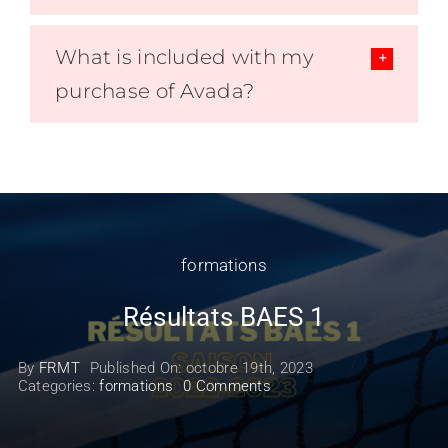
What is included with my
purchase of Avada?
formations
Résultats BAES 1
By
FRMT
Published On: octobre 19th, 2023
on
Categories:
formations
0 Comments
Résultats
BAES
1