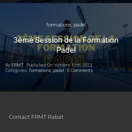
formations
,
padel
3ème Session de la Formation
Padel
By
FRMT
Published On: octobre 11th, 2023
on
Categories:
formations
,
padel
0 Comments
3ème
Session
de
la
Formation
Padel
Contact FRMT Rabat