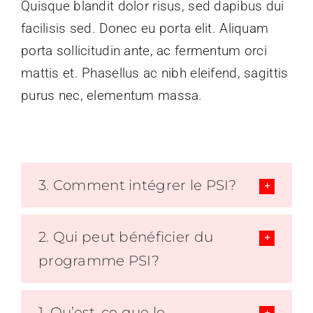
Quisque blandit dolor risus, sed dapibus dui
Formations
facilisis sed. Donec eu porta elit. Aliquam
porta sollicitudin ante, ac fermentum orci
Documents
mattis et. Phasellus ac nibh eleifend, sagittis
purus nec, elementum massa.
Nous Contacter
Médias
3. Comment intégrer le PSI?
2. Qui peut bénéficier du
programme PSI?
1. Qu’est-ce que le