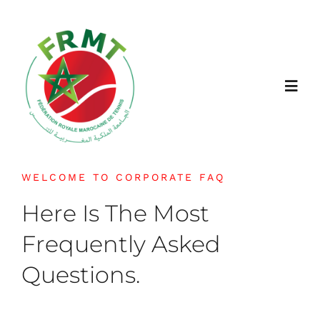
Passer
au
contenu
Toggl
Navig
FRMT
WELCOME TO CORPORATE FAQ
À propos
Here Is The Most
Frequently Asked
Jouer
Questions.
Actualités