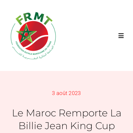
Passer
au
contenu
Toggl
Navig
FRMT
À propos
3 août 2023
Jouer
Le Maroc Remporte La
Actualités
Billie Jean King Cup